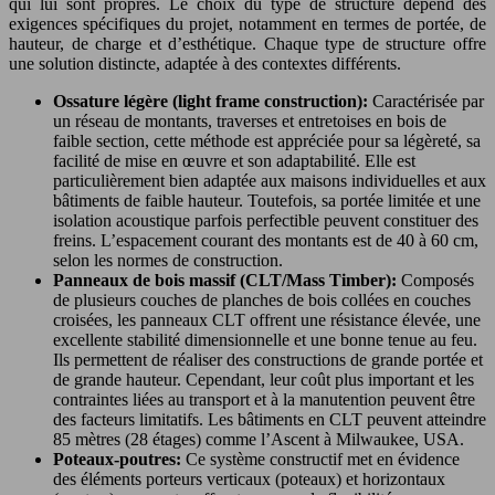
qui lui sont propres. Le choix du type de structure dépend des
exigences spécifiques du projet, notamment en termes de portée, de
hauteur, de charge et d’esthétique. Chaque type de structure offre
une solution distincte, adaptée à des contextes différents.
Ossature légère (light frame construction):
Caractérisée par
un réseau de montants, traverses et entretoises en bois de
faible section, cette méthode est appréciée pour sa légèreté, sa
facilité de mise en œuvre et son adaptabilité. Elle est
particulièrement bien adaptée aux maisons individuelles et aux
bâtiments de faible hauteur. Toutefois, sa portée limitée et une
isolation acoustique parfois perfectible peuvent constituer des
freins. L’espacement courant des montants est de 40 à 60 cm,
selon les normes de construction.
Panneaux de bois massif (CLT/Mass Timber):
Composés
de plusieurs couches de planches de bois collées en couches
croisées, les panneaux CLT offrent une résistance élevée, une
excellente stabilité dimensionnelle et une bonne tenue au feu.
Ils permettent de réaliser des constructions de grande portée et
de grande hauteur. Cependant, leur coût plus important et les
contraintes liées au transport et à la manutention peuvent être
des facteurs limitatifs. Les bâtiments en CLT peuvent atteindre
85 mètres (28 étages) comme l’Ascent à Milwaukee, USA.
Poteaux-poutres:
Ce système constructif met en évidence
des éléments porteurs verticaux (poteaux) et horizontaux