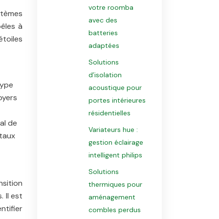
votre roomba
ystèmes
avec des
êles à
batteries
toiles
adaptées
Solutions
d’isolation
type
acoustique pour
oyers
portes intérieures
résidentielles
al de
Variateurs hue :
ntaux
gestion éclairage
intelligent philips
Solutions
sition
thermiques pour
 Il est
aménagement
ntifier
combles perdus