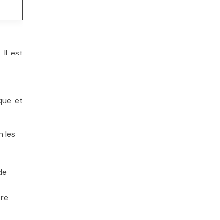
Il est
que et
n les
de
tre