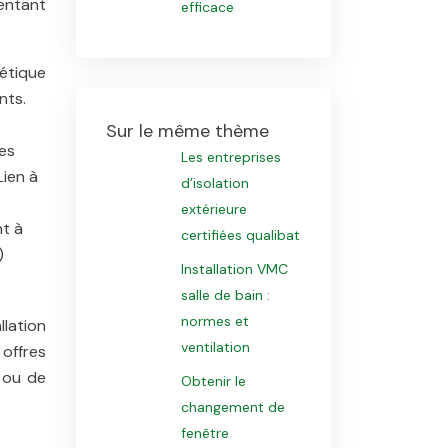
entant
efficace
gétique
nts.
Sur le même thème
es
Les entreprises
Lien à
d’isolation
extérieure
nt à
certifiées qualibat
)
Installation VMC
salle de bain :
normes et
llation
ventilation
 offres
t ou de
Obtenir le
changement de
fenêtre