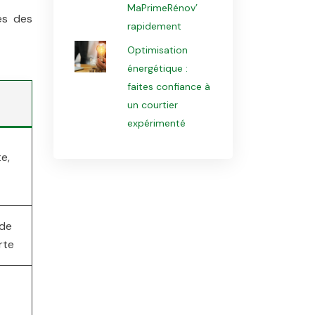
MaPrimeRénov’
ès des
rapidement
Optimisation
énergétique :
faites confiance à
un courtier
expérimenté
e,
 de
rte