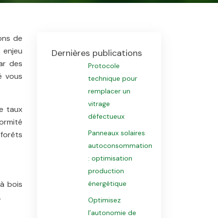
ions de
t enjeu
Dernières publications
ar des
Protocole
é vous
technique pour
remplacer un
vitrage
le taux
défectueux
formité
Panneaux solaires
 forêts
autoconsommation
: optimisation
production
 à bois
énergétique
.
Optimisez
l’autonomie de