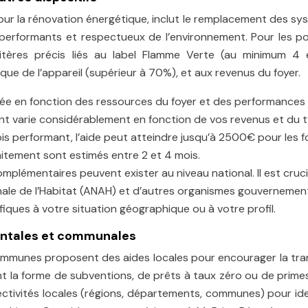
 pour la rénovation énergétique, inclut le remplacement des s
erformants et respectueux de l’environnement. Pour les po
ritères précis liés au label Flamme Verte (au minimum 4 é
ue de l’appareil (supérieur à 70%), et aux revenus du foyer.
ulée en fonction des ressources du foyer et des performances
nt varie considérablement en fonction de vos revenus et du 
is performant, l’aide peut atteindre jusqu’à 2500€ pour les f
itement sont estimés entre 2 et 4 mois.
mplémentaires peuvent exister au niveau national. Il est cruci
nale de l’Habitat (ANAH) et d’autres organismes gouverneme
ifiques à votre situation géographique ou à votre profil.
mentales et communales
munes proposent des aides locales pour encourager la tran
t la forme de subventions, de prêts à taux zéro ou de primes.
lectivités locales (régions, départements, communes) pour ide