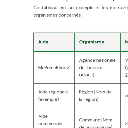
Ce tableau est un exemple et les montants
organismes concernés.
Aide
Organisme
M
Agence nationale
V
MaPrimeRénov’
de l’habitat
(
(ANAH)
2
Aide régionale
Région [Nom de
5
(exemple)
la région]
Aide
Commune [Nom
communale
de la commune]