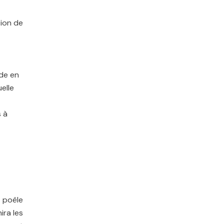
tion de
de en
elle
 à
 poêle
ira les