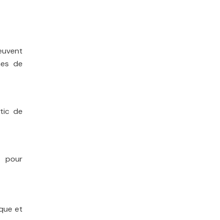
peuvent
mes de
tic de
t pour
ique et