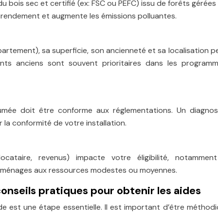
er du bois sec et certifié (ex: FSC ou PEFC) issu de forêts gérées
 rendement et augmente les émissions polluantes.
partement), sa superficie, son ancienneté et sa localisation 
gements anciens sont souvent prioritaires dans les program
umée doit être conforme aux réglementations. Un diagnos
r la conformité de votre installation.
locataire, revenus) impacte votre éligibilité, notammen
es ménages aux ressources modestes ou moyennes.
nseils pratiques pour obtenir les aides
e est une étape essentielle. Il est important d’être méthod