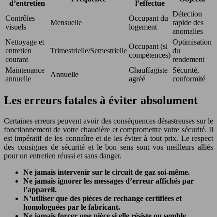
d’entretien
l’effectue
Détection
Contrôles
Occupant du
Mensuelle
rapide des
visuels
logement
anomalies
Nettoyage et
Optimisation
Occupant (si
entretien
Trimestrielle/Semestrielle
du
compétences)
courant
rendement
Maintenance
Chauffagiste
Sécurité,
Annuelle
annuelle
agréé
conformité
Les erreurs fatales à éviter absolument
Certaines erreurs peuvent avoir des conséquences désastreuses sur le
fonctionnement de votre chaudière et compromettre votre sécurité. Il
est impératif de les connaître et de les éviter à tout prix. Le respect
des consignes de sécurité et le bon sens sont vos meilleurs alliés
pour un entretien réussi et sans danger.
Ne jamais intervenir sur le circuit de gaz soi-même.
Ne jamais ignorer les messages d’erreur affichés par
l’appareil.
N’utiliser que des pièces de rechange certifiées et
homologuées par le fabricant.
Ne jamais forcer une pièce si elle résiste ou semble