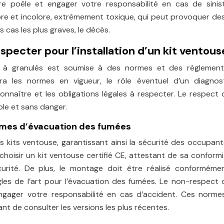
e poêle et engager votre responsabilité en cas de sinist
e et incolore, extrêmement toxique, qui peut provoquer de
s cas les plus graves, le décès.
pecter pour l’installation d’un kit ventous
êle à granulés est soumise à des normes et des réglement
ra les normes en vigueur, le rôle éventuel d’un diagnos
 connaître et les obligations légales à respecter. Le respect
ble et sans danger.
èmes d’évacuation des fumées
es kits ventouse, garantissant ainsi la sécurité des occupant
choisir un kit ventouse certifié CE, attestant de sa conform
rité. De plus, le montage doit être réalisé conforméme
ègles de l’art pour l’évacuation des fumées. Le non-respect
ngager votre responsabilité en cas d’accident. Ces norme
ant de consulter les versions les plus récentes.