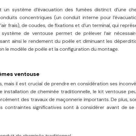
t un système d’évacuation des fumées distinct d’une ch
onduits concentriques (un conduit interne pour l’évacuati
air frais), de coudes, de fixations et d’un terminal, qui représ
Le système de ventouse permet de prélever l’air nécessair
isant ainsi le rendement du poêle et diminuant les déperdit
lon le modèle de poêle et la configuration du montage.
tèmes ventouse
, mais il est crucial de prendre en considération ses inconv
e installation de cheminée traditionnelle, le kit ventouse pe
 forcément des travaux de maçonnerie importants. De plus, s
 contraintes significatives sont à considérer avant de se 
onduit de cheminée traditionnel.