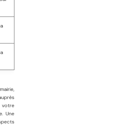
la
la
mairie,
 auprès
 votre
se. Une
spects