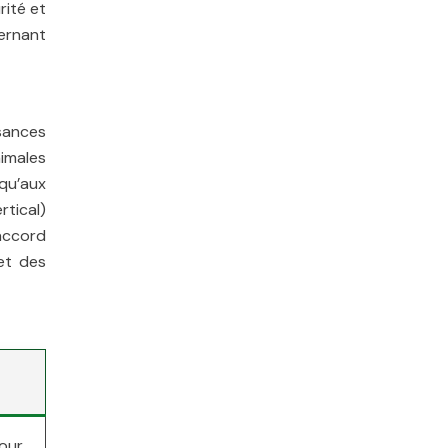
rité et
cernant
isances
nimales
 qu’aux
rtical)
accord
et des
pour