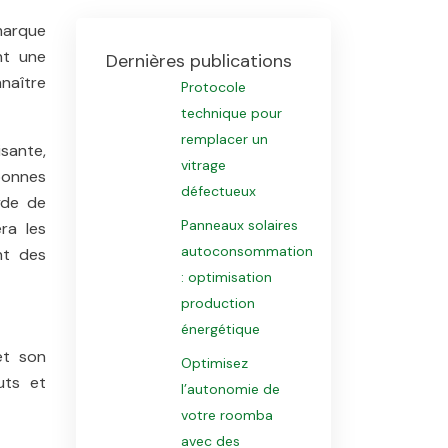
marque
nt une
Dernières publications
nnaître
Protocole
technique pour
remplacer un
isante,
vitrage
bonnes
défectueux
yde de
Panneaux solaires
ra les
autoconsommation
nt des
: optimisation
production
énergétique
et son
Optimisez
uts et
l’autonomie de
votre roomba
avec des